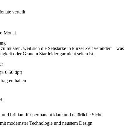
nate verteilt
ro Monat
ung
n zu müssen, weil sich die Sehstärke in kurzer Zeit verändert – was
igkeit oder Grauem Star leider gar nicht selten ist.
er
(≥ 0,50 dpt)
trag enthalten
e:
und brilliant für permanent klare und natürliche Sicht
r mit modernster Technologie und neustem Design